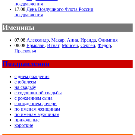
поздравления
17.08
День Воздушного Флота России
поздравления
Именины
07.08
Александр
,
Макар
,
Анна
,
Ираида
,
Олимпия
08.08
Ермолай
,
Игнат
,
Моисей
,
Сергей
,
Федор
,
Прасковья
Поздравления
с днем рождения
с юбилеем
на свадьбу
с годовщиной свадьбы
с рождением сына
с рождением дочери
по именам женщинам
по именам мужчинам
прикольные
короткие