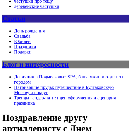
частушки про тещу
деревенские частушки
Статьи
День рождения
Свадьба
Юбилей
Праздники
Подарки
Блог и интересности
Девичник в Подмосковье: SPA, баня, ужин и отдых за
городом
Патриаршие пруды: путешествие в Булгаковскую
Москву и вокруг
Тренды гендер-пати: идеи оформления и сценария
праздника
Поздравление другу
артиллеристу с Днем